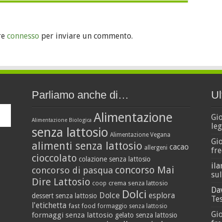
re
connesso
per inviare un commento.
Parliamo anche di…
Ul
Alimentazione
Gi
Alimentazione Biologica
leg
senza lattosio
Alimentazione Vegana
Gi
alimenti senza lattosio
cacao
allergeni
fre
cioccolato
colazione senza lattosio
ila
concorso Mai
concorso di pasqua
sul
Dire Lattosio
crema senza lattosio
coop
Da
Dolci
Dolce
esplora
dessert senza lattosio
Tes
l'etichetta
fast food
formaggio senza lattosio
Gi
formaggi senza lattosio
gelato senza lattosio