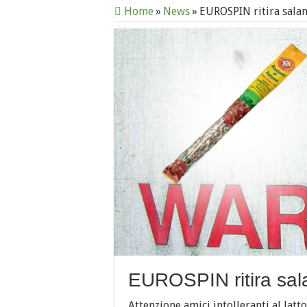
Home
»
News
»
EUROSPIN ritira salam
EUROSPIN ritira sal
Attenzione amici intolleranti al lat