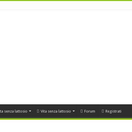
ta senza lattosio
Vita senza lattosio
Forum
Registrati