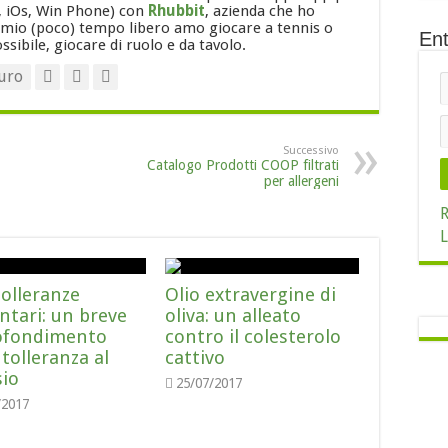
 iOs, Win Phone) con
Rhubbit
, azienda che ho
 mio (poco) tempo libero amo giocare a tennis o
Ent
sibile, giocare di ruolo e da tavolo.
uro
Successivo
Catalogo Prodotti COOP filtrati
per allergeni
R
L
tolleranze
Olio extravergine di
ntari: un breve
oliva: un alleato
ofondimento
contro il colesterolo
ntolleranza al
cattivo
sio
25/07/2017
/2017