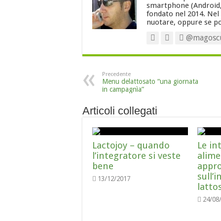
smartphone (Android,
fondato nel 2014. Nel
nuotare, oppure se pos
@magosc
Precedente
Menu delattosato “una giornata
in campagnìa”
Articoli collegati
Lactojoy – quando
Le in
l’integratore si veste
alime
bene
appr
sull’i
13/12/2017
latto
24/08