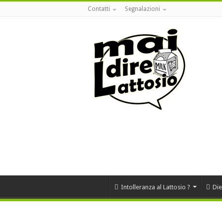
Contatti
Segnalazioni
Intolleranza al Lattosio ?
Die