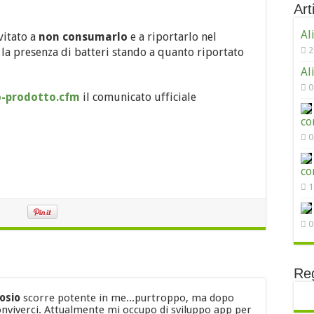
Arti
Al
vitato a
non consumarlo
e a riportarlo nel
2
la presenza di batteri stando a quanto riportato
Al
0
o-prodotto.cfm
il comunicato ufficiale
co
0
co
1
0
Reg
tosio
scorre potente in me...purtroppo, ma dopo
nviverci. Attualmente mi occupo di sviluppo app per