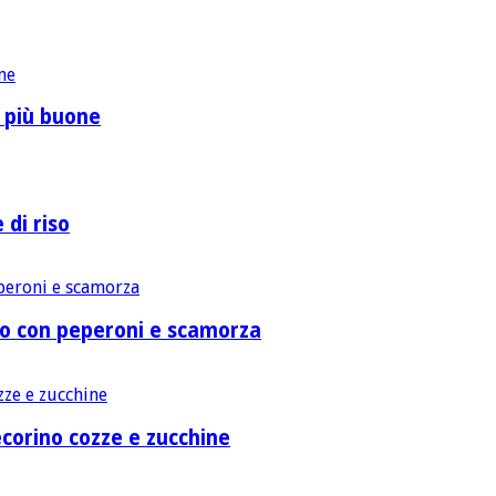
o più buone
 di riso
lo con peperoni e scamorza
corino cozze e zucchine