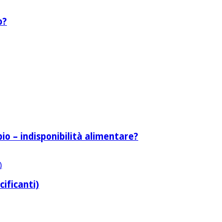
o?
bio – indisponibilità alimentare?
cificanti)