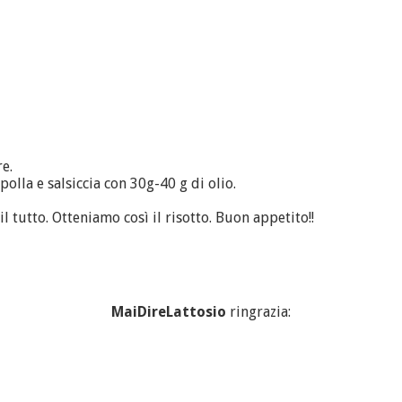
re.
olla e salsiccia con 30g-40 g di olio.
l tutto. Otteniamo così il risotto. Buon appetito!!
MaiDireLattosio
ringrazia: