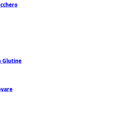
ucchero
 Glutine
rovare