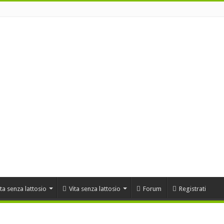
ta senza lattosio
Vita senza lattosio
Forum
Registrati