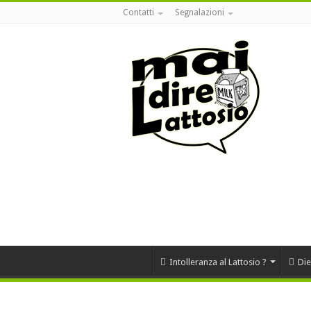
Contatti
Segnalazioni
Intolleranza al Lattosio ?
Die