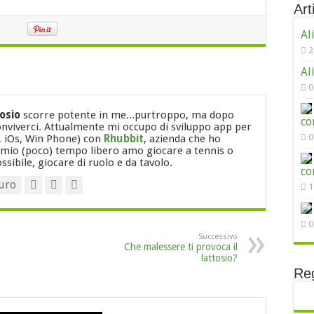
Arti
Al
2
Al
0
tosio
scorre potente in me...purtroppo, ma dopo
co
nviverci. Attualmente mi occupo di sviluppo app per
0
 iOs, Win Phone) con
Rhubbit
, azienda che ho
 mio (poco) tempo libero amo giocare a tennis o
sibile, giocare di ruolo e da tavolo.
co
uro
1
0
Successivo
Che malessere ti provoca il
lattosio?
Reg