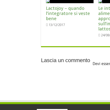
Lactojoy – quando
Le in
l’integratore si veste
alime
bene
appr
sull’i
13/12/2017
latto
24/08
Lascia un commento
Devi esse