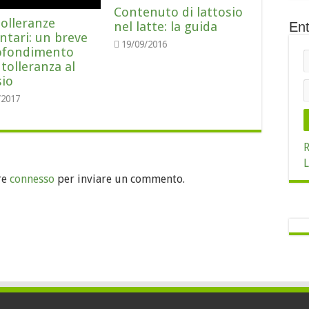
Contenuto di lattosio
tolleranze
nel latte: la guida
Ent
ntari: un breve
19/09/2016
ofondimento
ntolleranza al
sio
/2017
R
L
re
connesso
per inviare un commento.