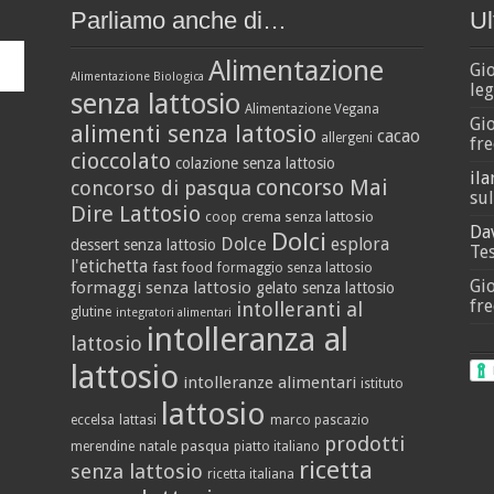
Parliamo anche di…
Ul
Alimentazione
Gi
Alimentazione Biologica
leg
senza lattosio
Alimentazione Vegana
Gi
alimenti senza lattosio
cacao
allergeni
fre
cioccolato
colazione senza lattosio
ila
concorso Mai
concorso di pasqua
sul
Dire Lattosio
crema senza lattosio
coop
Da
Dolci
Dolce
esplora
dessert senza lattosio
Tes
l'etichetta
fast food
formaggio senza lattosio
Gi
formaggi senza lattosio
gelato senza lattosio
fre
intolleranti al
glutine
integratori alimentari
intolleranza al
lattosio
lattosio
intolleranze alimentari
istituto
lattosio
eccelsa
lattasi
marco pascazio
prodotti
pasqua
merendine
natale
piatto italiano
ricetta
senza lattosio
ricetta italiana