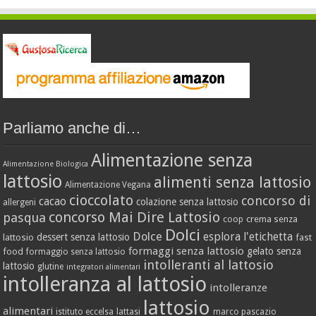
Parliamo anche di…
Alimentazione senza
Alimentazione Biologica
lattosio
alimenti senza lattosio
Alimentazione Vegana
cioccolato
concorso di
cacao
colazione senza lattosio
allergeni
concorso Mai Dire Lattosio
pasqua
crema senza
coop
Dolci
Dolce
esplora l'etichetta
dessert senza lattosio
lattosio
fast
formaggi senza lattosio
gelato senza
food
formaggio senza lattosio
intolleranti al lattosio
lattosio
glutine
integratori alimentari
intolleranza al lattosio
intolleranze
lattosio
alimentari
istituto eccelsa
lattasi
marco pascazio