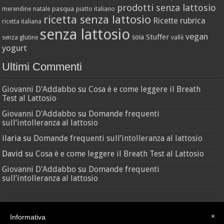
prodotti senza lattosio
pasqua
merendine
natale
piatto italiano
ricetta senza lattosio
Ricette
rubrica
ricetta italiana
senza lattosio
vegan
Stuffer
soia
senza glutine
vallè
yogurt
Ultimi Commenti
Giovanni D'Addabbo
su
Cosa è e come leggere il Breath
Test al Lattosio
Giovanni D'Addabbo
su
Domande frequenti
sull’intolleranza al lattosio
ilaria
su
Domande frequenti sull’intolleranza al lattosio
David
su
Cosa è e come leggere il Breath Test al Lattosio
Giovanni D'Addabbo
su
Domande frequenti
sull’intolleranza al lattosio
×
Informativa