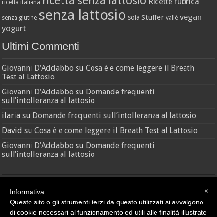
ricetta senza lattosio
Ricette
rubrica
ricetta italiana
senza lattosio
vegan
Stuffer
soia
senza glutine
vallè
yogurt
Ultimi Commenti
Giovanni D'Addabbo
su
Cosa è e come leggere il Breath
Test al Lattosio
Giovanni D'Addabbo
su
Domande frequenti
sull’intolleranza al lattosio
ilaria
su
Domande frequenti sull’intolleranza al lattosio
David
su
Cosa è e come leggere il Breath Test al Lattosio
Giovanni D'Addabbo
su
Domande frequenti
sull’intolleranza al lattosio
×
Informativa
Questo sito o gli strumenti terzi da questo utilizzati si avvalgono
di cookie necessari al funzionamento ed utili alle finalità illustrate