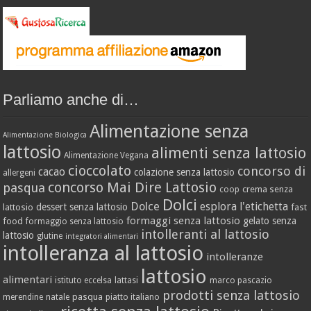
Parliamo anche di…
Alimentazione senza
Alimentazione Biologica
lattosio
alimenti senza lattosio
Alimentazione Vegana
cioccolato
concorso di
cacao
colazione senza lattosio
allergeni
concorso Mai Dire Lattosio
pasqua
crema senza
coop
Dolci
Dolce
esplora l'etichetta
dessert senza lattosio
lattosio
fast
formaggi senza lattosio
gelato senza
food
formaggio senza lattosio
intolleranti al lattosio
lattosio
glutine
integratori alimentari
intolleranza al lattosio
intolleranze
lattosio
alimentari
istituto eccelsa
lattasi
marco pascazio
prodotti senza lattosio
pasqua
merendine
natale
piatto italiano